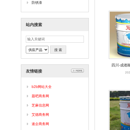
防锈漆
站内搜索
四川-成都
友情链接
雾涂料
202
b2b网站大全
题吧商务网
芝麻信息网
艾德商务网
速企商务网