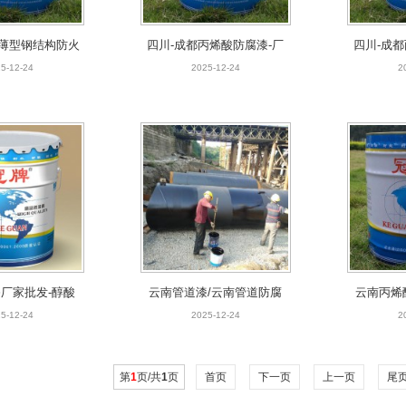
薄型钢结构防火
四川-成都丙烯酸防腐漆-厂
四川-成
厂家报价
家直销
5-12-24
2025-12-24
2
厂家批发-醇酸
云南管道漆/云南管道防腐
云南丙烯
-冠牌供应
漆科冠工厂价格
丙烯酸聚
5-12-24
2025-12-24
2
第
1
页/共
1
页
首页
下一页
上一页
尾