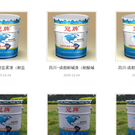
耐盐雾漆（耐盐
四川~成都耐碱漆（耐酸碱
四川-成
）-厂家批发
防腐漆）-厂家量大从优
厂
5-12-24
2025-12-24
2