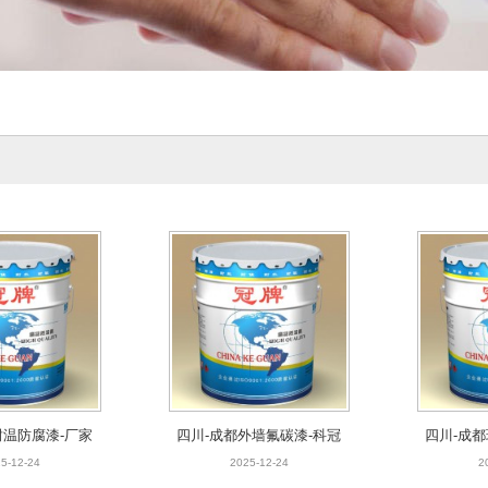
耐温防腐漆-厂家
四川-成都外墙氟碳漆-科冠
四川-成
销供应
工厂直售
5-12-24
2025-12-24
2