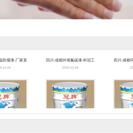
温防腐漆-厂家直
四川-成都外墙氟碳漆-科冠工
四川-成都
销供应
厂直售
5-12-24
2025-12-24
2
盐雾漆（耐盐雾涂
四川~成都耐碱漆（耐酸碱防
四川-成都
-厂家批发
腐漆）-厂家量大从优
5-12-24
2025-12-24
2