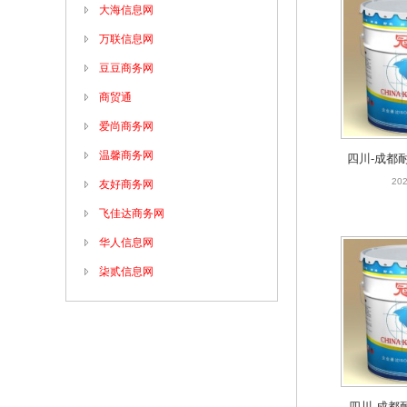
大海信息网
四川-成都耐
万联信息网
202
豆豆商务网
商贸通
爱尚商务网
温馨商务网
四川-成都
直
202
友好商务网
飞佳达商务网
华人信息网
四川-成都耐
柒贰信息网
料）
202
四川-成都