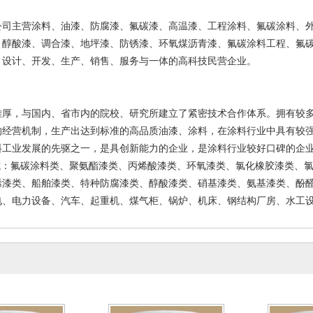
公司主营涂料、油漆、防腐漆、氟碳漆、高温漆、工程涂料、氟碳涂料、
、醇酸漆、调合漆、地坪漆、防锈漆、环氧煤沥青漆、氟碳涂料工程、氟
、设计、开发、生产、销售、服务与一体的高科技民营企业。
雄厚，与国内、省市内的院校、研究所建立了紧密技术合作体系。拥有较
的经营机制，生产出达到标准的高品质油漆、涂料，在涂料行业中具有较
料工业发展的先驱之一，是具创新能力的企业，是涂料行业较好口碑的企
烯酸防腐漆-厂家
四川-成都丙烯酸树脂漆-厂家
：氟碳涂料类、聚氨酯漆类、丙烯酸漆类、环氧漆类、氯化橡胶漆类、氯
直销
批发
5-12-24
2025-12-24
烯漆类、船舶漆类、特种防腐漆类、醇酸漆类、硝基漆类、氨基漆类、酚
、电力设备、汽车、起重机、煤气柜、锅炉、机床、钢结构厂房、水工设备、