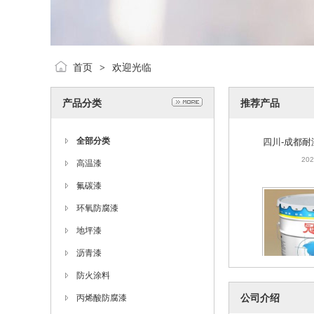
首页
欢迎光临
>
产品分类
推荐产品
四川-成都耐
202
全部分类
高温漆
氟碳漆
环氧防腐漆
地坪漆
沥青漆
防火涂料
四川-成都耐
公司介绍
丙烯酸防腐漆
料）
202