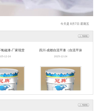
今天是 8月7日 星期五
环氧磁漆-厂家现货
四川-成都自流平漆（自流平涂
批发
料）-厂家报价
025-12-24
2025-12-24
环氧煤沥青涂料厂家
成都有机硅高温漆-成都有机硅
现货供应
耐高温涂料-科冠自主生产
025-12-24
2025-12-24