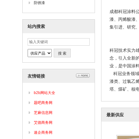
防锈漆
成都科冠涂料
漆、丙烯酸漆
站内搜索
集引进、研究
科冠技术实力
念，引入全新
业，是中国涂
四川-成都丙
科冠业务领域
友情链接
202
漆类、过氯乙
塔、煤矿、核电
b2b网站大全
题吧商务网
芝麻信息网
最新供应
艾德商务网
速企商务网